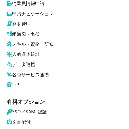
従業員情報申請
申請ナビゲーション
発令管理
組織図・名簿
スキル・資格・研修
人的資本統計
データ連携
各種サービス連携
IdP
有料オプション
SSO／SAML認証
文書配付