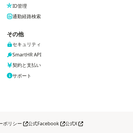
ID管理
通勤経路検索
その他
セキュリティ
SmartHR API
契約と支払い
サポート
タブで見る
あたらしい タブで見る
あたらしい タブで見る
あたらしい タブで見る
ーポリシー
公式Facebook
公式X