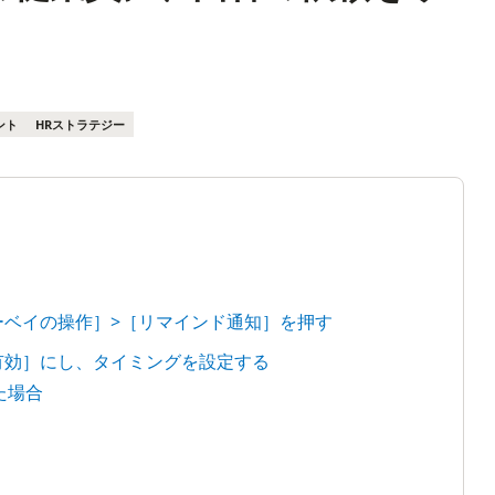
ント
HRストラテジー
サーベイの操作］>［リマインド通知］を押す
［有効］にし、タイミングを設定する
た場合