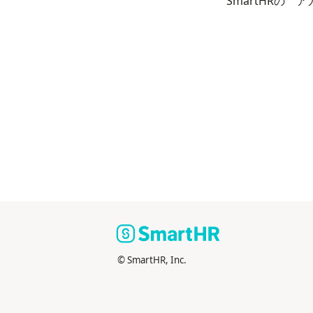
SmartHRの
© SmartHR, Inc.