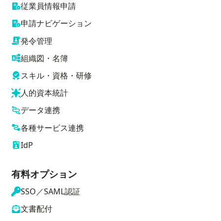
従業員情報申請
申請ナビゲーション
発令管理
組織図・名簿
スキル・資格・研修
人的資本統計
データ連携
各種サービス連携
IdP
有料オプション
SSO／SAML認証
文書配付