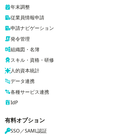
年末調整
従業員情報申請
申請ナビゲーション
発令管理
組織図・名簿
スキル・資格・研修
人的資本統計
データ連携
各種サービス連携
IdP
有料オプション
SSO／SAML認証