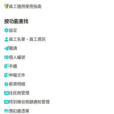
員工適用使用指南
按功能查找
設定
員工名單・員工資訊
邀請
個人編號
手續
申報文件
薪資明細
住民税管理
特別徴収税額通知管理
預扣繳憑單