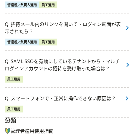
管理者／負責人適用
員工適用
Q. 招待メール内のリンクを開いて、ログイン画面が表
示されたら？
管理者／負責人適用
員工適用
Q. SAML SSOを有効にしているテナントから、マルチ
ログインアカウントの招待を受け取った場合は？
員工適用
Q. スマートフォンで、正常に操作できない原因は？
員工適用
分類
ナビゲーションメニュー
管理者適用使用指南