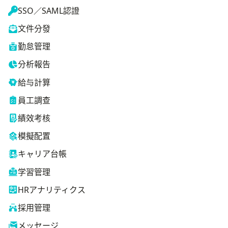
SSO／SAML認證
文件分發
勤怠管理
分析報告
給与計算
員工調查
績效考核
模擬配置
キャリア台帳
学習管理
HRアナリティクス
採用管理
メッセージ