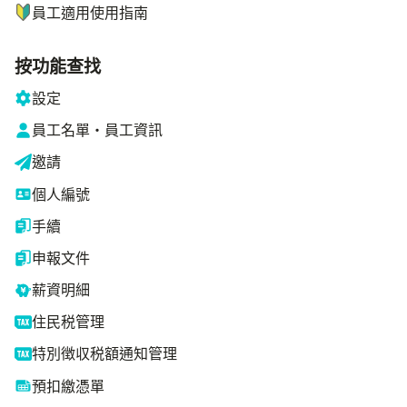
員工適用使用指南
按功能查找
設定
員工名單・員工資訊
邀請
個人編號
手續
申報文件
薪資明細
住民税管理
特別徴収税額通知管理
預扣繳憑單