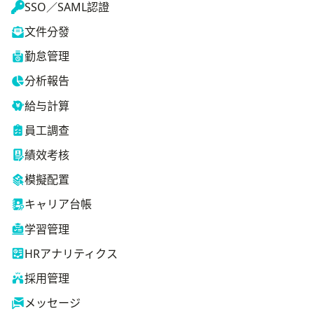
SSO／SAML認證
文件分發
勤怠管理
分析報告
給与計算
員工調查
績效考核
模擬配置
キャリア台帳
学習管理
HRアナリティクス
採用管理
メッセージ