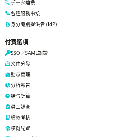
データ連携
各種服務串接
身分識別提供者 (IdP)
付費選項
SSO／SAML認證
文件分發
勤怠管理
分析報告
給与計算
員工調查
績效考核
模擬配置