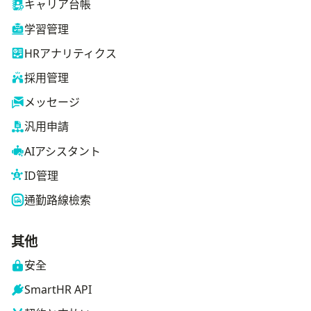
キャリア台帳
学習管理
HRアナリティクス
採用管理
メッセージ
汎用申請
AIアシスタント
ID管理
通勤路線檢索
其他
安全
SmartHR API