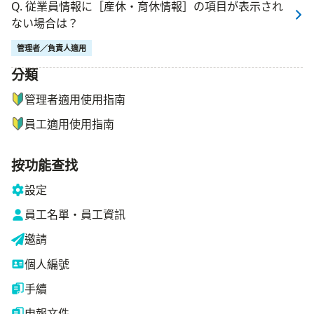
Q. 従業員情報に［産休・育休情報］の項目が表示され
ない場合は？
管理者／負責人適用
分類
ナビゲーションメニュー
管理者適用使用指南
員工適用使用指南
按功能查找
設定
員工名單・員工資訊
邀請
個人編號
手續
申報文件