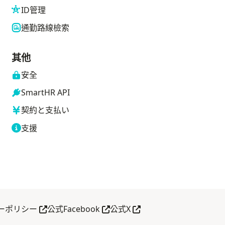
ID管理
通勤路線檢索
其他
安全
SmartHR API
契約と支払い
支援
另開分頁
另開分頁
另開分頁
ーポリシー
公式Facebook
公式X