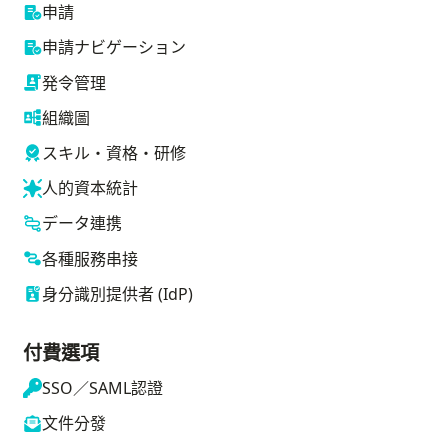
申請
申請ナビゲーション
発令管理
組織圖
スキル・資格・研修
人的資本統計
データ連携
各種服務串接
身分識別提供者 (IdP)
付費選項
SSO／SAML認證
文件分發