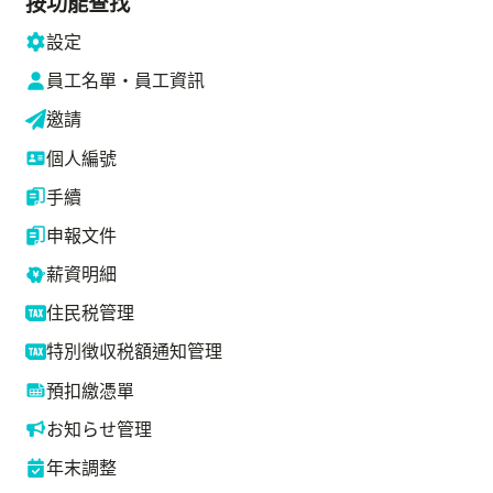
按功能查找
設定
員工名單・員工資訊
邀請
個人編號
手續
申報文件
薪資明細
住民税管理
特別徴収税額通知管理
預扣繳憑單
お知らせ管理
年末調整