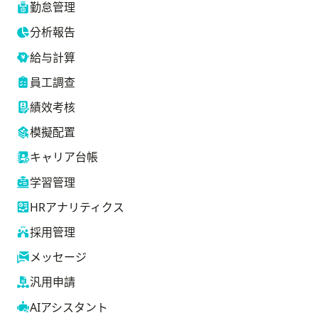
勤怠管理
分析報告
給与計算
員工調查
績效考核
模擬配置
キャリア台帳
学習管理
HRアナリティクス
採用管理
メッセージ
汎用申請
AIアシスタント