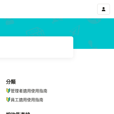
帳號選
分類
ナビゲーションメニュー
管理者適用使用指南
員工適用使用指南