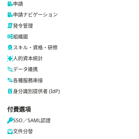
申請
申請ナビゲーション
発令管理
組織圖
スキル・資格・研修
人的資本統計
データ連携
各種服務串接
身分識別提供者 (IdP)
付費選項
SSO／SAML認證
文件分發