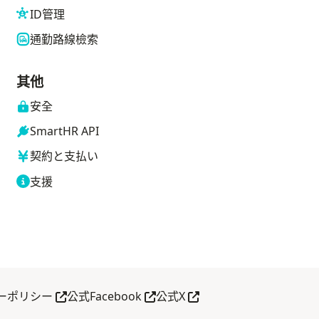
ID管理
通勤路線檢索
其他
安全
SmartHR API
契約と支払い
支援
另開分頁
另開分頁
另開分頁
ーポリシー
公式Facebook
公式X