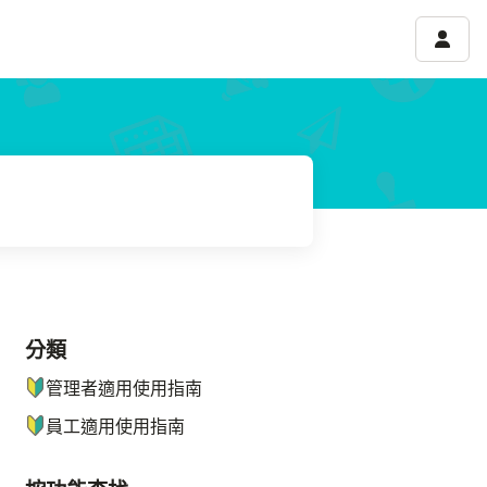
帳號選
分類
ナビゲーションメニュー
管理者適用使用指南
員工適用使用指南