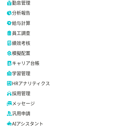
勤怠管理
分析報告
給与計算
員工調查
績效考核
模擬配置
キャリア台帳
学習管理
HRアナリティクス
採用管理
メッセージ
汎用申請
AIアシスタント