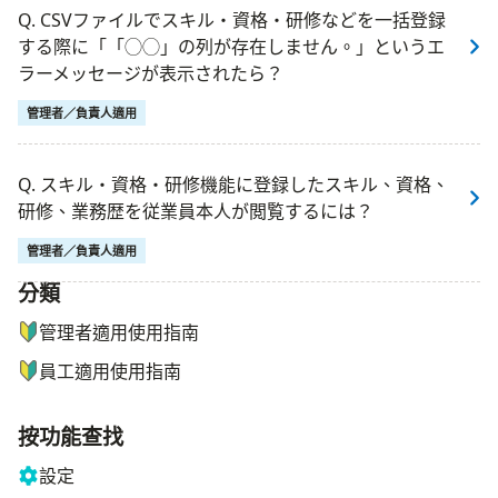
Q. CSVファイルでスキル・資格・研修などを一括登録
する際に「「◯◯」の列が存在しません。」というエ
ラーメッセージが表示されたら？
管理者／負責人適用
Q. スキル・資格・研修機能に登録したスキル、資格、
研修、業務歴を従業員本人が閲覧するには？
管理者／負責人適用
分類
ナビゲーションメニュー
管理者適用使用指南
員工適用使用指南
按功能查找
設定