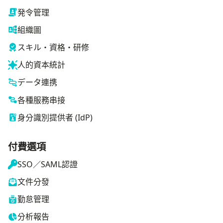
発令管理
組織圖
スキル・資格・研修
人的資本統計
データ連携
各種服務串接
身分識別提供者 (IdP)
付費選項
SSO／SAML認證
文件分發
勤怠管理
分析報告