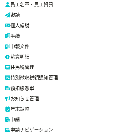
員工名單・員工資訊
邀請
個人編號
手續
申報文件
薪資明細
住民税管理
特別徴収税額通知管理
預扣繳憑單
お知らせ管理
年末調整
申請
申請ナビゲーション