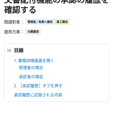
確認する
閱讀對象：
管理者／負責人適用
員工適用
適用方案：
付費選項
目錄
1. 書類詳細画面を開く
管理者の場合
承認者の場合
2. ［承認履歴］タブを押す
承認履歴に記録される内容