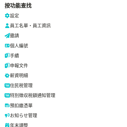
按功能查找
設定
員工名單・員工資訊
邀請
個人編號
手續
申報文件
薪資明細
住民税管理
特別徴収税額通知管理
預扣繳憑單
お知らせ管理
年末調整