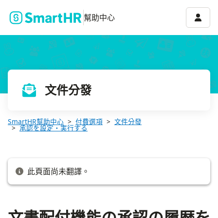
文書配付機能の承認の履歴を確認する
帳號選
幫助中心
文件分發
SmartHR幫助中心
付費選項
文件分發
承認を設定・実行する
此頁面尚未翻譯。
文書配付機能の承認の履歴を