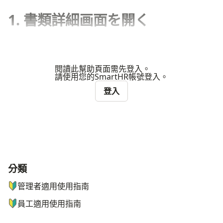
1. 書類詳細画面を開く
閱讀此幫助頁面需先登入。
請使用您的SmartHR帳號登入。
登入
分類
ナビゲーションメニュー
管理者適用使用指南
員工適用使用指南