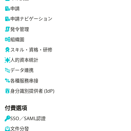
申請
申請ナビゲーション
発令管理
組織圖
スキル・資格・研修
人的資本統計
データ連携
各種服務串接
身分識別提供者 (IdP)
付費選項
SSO／SAML認證
文件分發