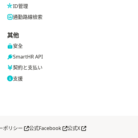
ID管理
通勤路線檢索
其他
安全
SmartHR API
契約と支払い
支援
另開分頁
另開分頁
另開分頁
ーポリシー
公式Facebook
公式X