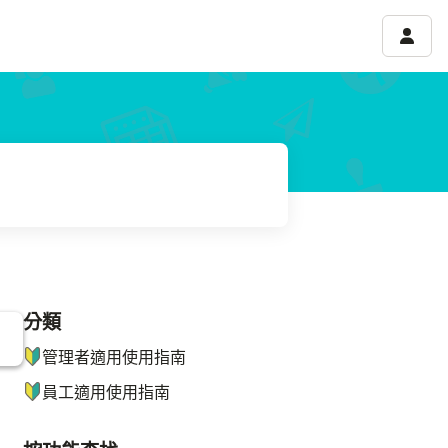
帳號選
分類
ナビゲーションメニュー
管理者適用使用指南
員工適用使用指南