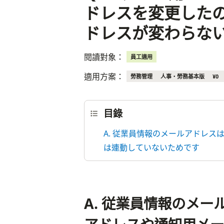
ドレスを変更した
ドレスが変わらな
閱讀對象：
員工適用
適用方案：
勞務管理
人事・勞務基本版
¥0
目錄
A. 従業員情報のメールアドレ
は連動していないためです
A. 従業員情報のメ