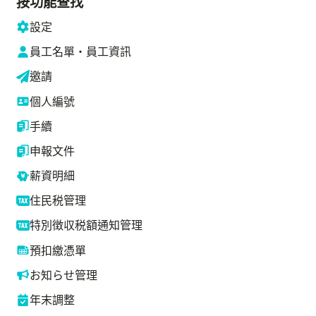
按功能查找
設定
員工名單・員工資訊
邀請
個人編號
手續
申報文件
薪資明細
住民税管理
特別徴収税額通知管理
預扣繳憑單
お知らせ管理
年末調整