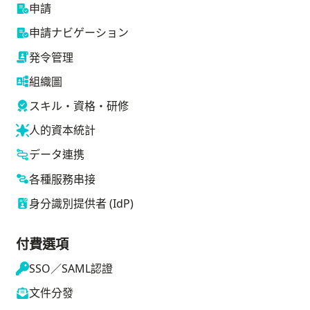
申請
申請ナビゲーション
発令管理
組織圖
スキル・資格・研修
像を表示する
人的資本統計
データ連携
各種服務串接
身分識別提供者 (IdP)
付費選項
SSO／SAML認證
文件分發