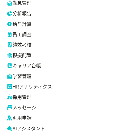
勤怠管理
分析報告
給与計算
員工調查
績效考核
模擬配置
キャリア台帳
学習管理
HRアナリティクス
採用管理
メッセージ
汎用申請
AIアシスタント