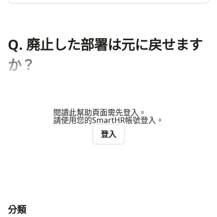
Q. 廃止した部署は元に戻せます
か？
閱讀此幫助頁面需先登入。
請使用您的SmartHR帳號登入。
登入
分類
ナビゲーションメニュー