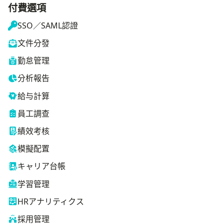
付費選項
SSO／SAML認證
文件分發
勤怠管理
分析報告
給与計算
員工調查
績效考核
模擬配置
キャリア台帳
学習管理
HRアナリティクス
採用管理