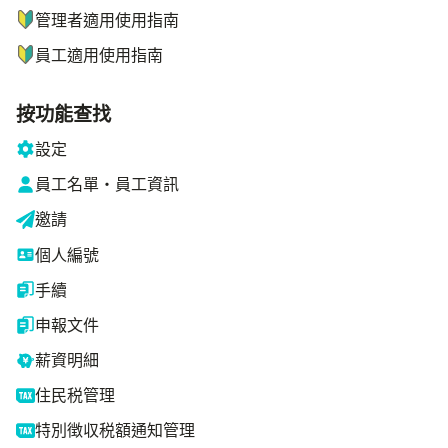
管理者適用使用指南
員工適用使用指南
按功能查找
設定
員工名單・員工資訊
邀請
個人編號
手續
申報文件
薪資明細
住民税管理
特別徴収税額通知管理