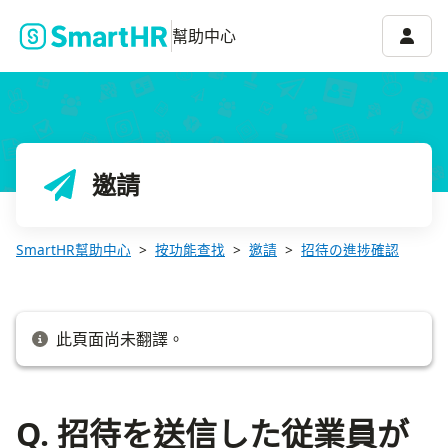
Q. 招待を送信した従業員がメールアドレスアカウント一覧に表示
帳號選
幫助中心
邀請
SmartHR幫助中心
按功能查找
邀請
招待の進捗確認
此頁面尚未翻譯。
Q. 招待を送信した従業員が