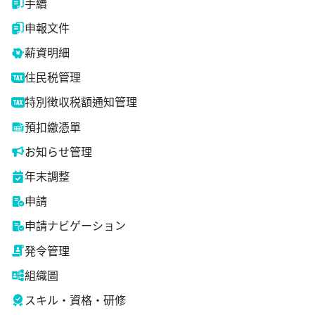
手續
申報文件
薪資明細
住民税管理
特別徴収税額通知管理
預扣繳憑單
お知らせ管理
年末調整
申請
申請ナビゲーション
発令管理
組織圖
スキル・資格・研修