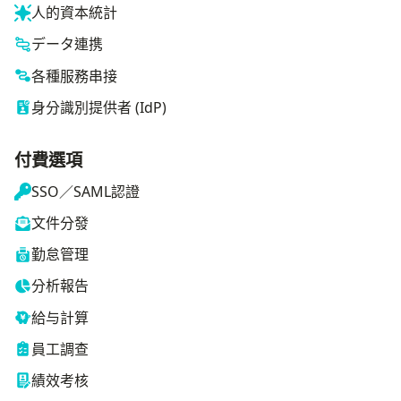
人的資本統計
データ連携
各種服務串接
身分識別提供者 (IdP)
付費選項
SSO／SAML認證
文件分發
勤怠管理
分析報告
給与計算
員工調查
績效考核