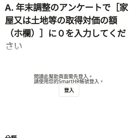
A. 年末調整のアンケートで［家
屋又は土地等の取得対価の額
（ホ欄）］に０を入力してくだ
さい
閱讀此幫助頁面需先登入。
請使用您的SmartHR帳號登入。
登入
ナビゲーションメニュー