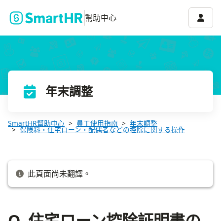
Q. 住宅ローン控除証明書の「ホ欄」が空欄だった場合は？
帳號選
幫助中心
年末調整
SmartHR幫助中心
員工使用指南
年末調整
保険料・住宅ローン・配偶者などの控除に関する操作
此頁面尚未翻譯。
Q. 住宅ローン控除証明書の