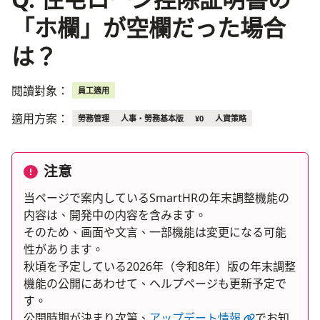
「ホ欄」が空欄だった場合
は？
閱讀對象：
員工適用
適用方案：
勞務管理
人事・勞務基本版
¥0
人資策略
注意
当ページで案内しているSmartHRの年末調整機能の
内容は、開発中の内容を含みます。
そのため、画面や文言、一部機能は変更になる可能
性があります。
秋頃を予定している2026年（令和8年）版の年末調整
機能の公開にあわせて、ヘルプページも更新予定で
す。
公開時期が決まり次第、
アップデート情報
でお知