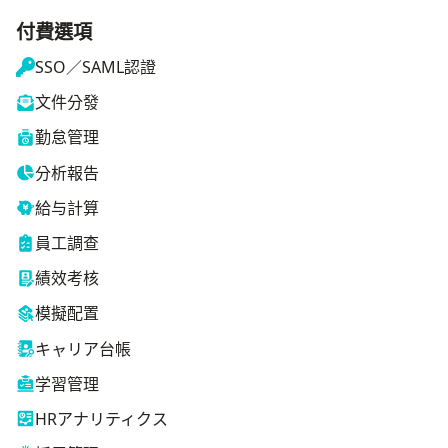
付費選項
SSO／SAML認證
文件分發
勤怠管理
分析報告
給与計算
員工調查
績效考核
模擬配置
キャリア台帳
学習管理
HRアナリティクス