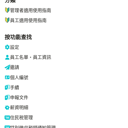
分類
管理者適用使用指南
員工適用使用指南
按功能查找
設定
員工名單・員工資訊
邀請
個人編號
手續
申報文件
薪資明細
住民税管理
特別徴収税額通知管理