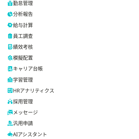
勤怠管理
分析報告
給与計算
員工調查
績效考核
模擬配置
キャリア台帳
学習管理
HRアナリティクス
採用管理
メッセージ
汎用申請
AIアシスタント