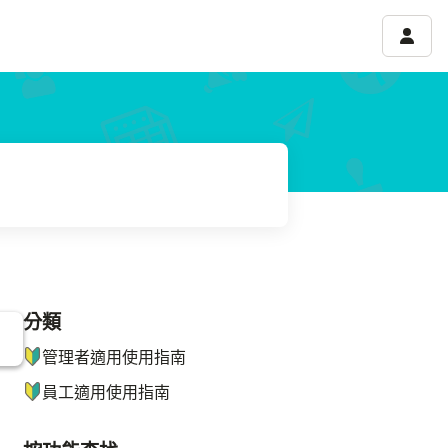
帳號選
分類
ナビゲーションメニュー
管理者適用使用指南
員工適用使用指南