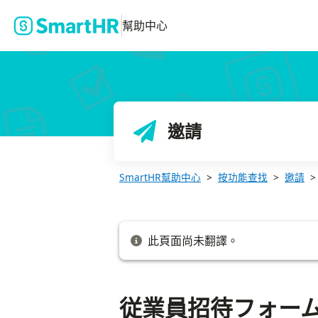
従業員招待フォームを追加する
幫助中心
邀請
SmartHR幫助中心
按功能查找
邀請
此頁面尚未翻譯。
従業員招待フォー