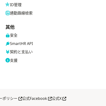
ID管理
通勤路線檢索
其他
安全
SmartHR API
契約と支払い
支援
另開分頁
另開分頁
另開分頁
ーポリシー
公式Facebook
公式X