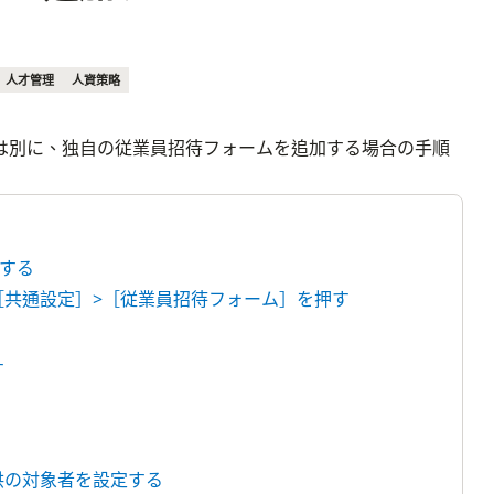
人才管理
人資策略
は別に、独自の従業員招待フォームを追加する場合の手順
する
の［共通設定］>［従業員招待フォーム］を押す
す
提供の対象者を設定する