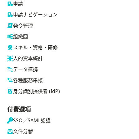
申請
申請ナビゲーション
発令管理
組織圖
スキル・資格・研修
人的資本統計
データ連携
各種服務串接
身分識別提供者 (IdP)
付費選項
SSO／SAML認證
文件分發