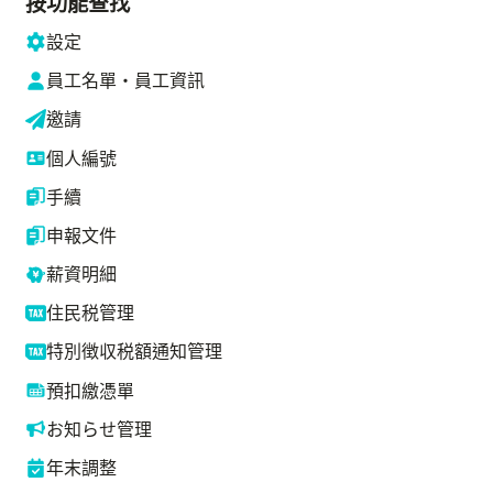
按功能查找
設定
員工名單・員工資訊
邀請
個人編號
手續
申報文件
薪資明細
住民税管理
特別徴収税額通知管理
預扣繳憑單
お知らせ管理
年末調整