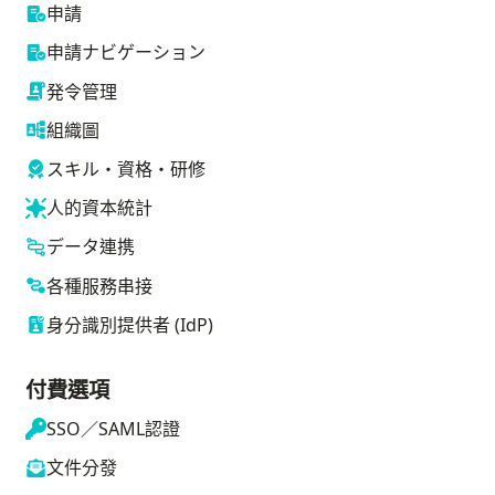
申請
申請ナビゲーション
発令管理
組織圖
スキル・資格・研修
人的資本統計
データ連携
各種服務串接
身分識別提供者 (IdP)
付費選項
SSO／SAML認證
文件分發