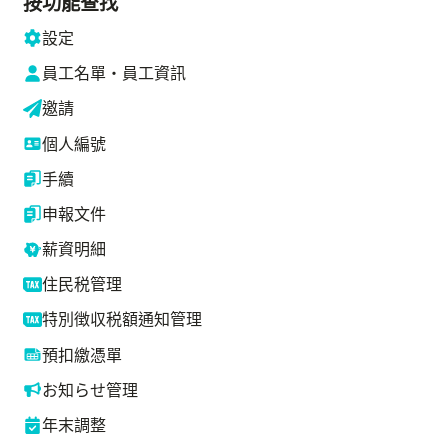
按功能查找
設定
員工名單・員工資訊
邀請
個人編號
手續
申報文件
薪資明細
住民税管理
特別徴収税額通知管理
預扣繳憑單
お知らせ管理
年末調整