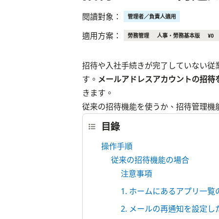
閱讀對象：
管理者／負責人適用
適用方案：
勞務管理
人事・勞務基本版
¥0
招待や入社手続きが完了していない従
す。
メールアドレスアカウントの招待
きます。
従来の招待機能を使うか、招待管理機
目錄
操作手順
従来の招待機能の場合
注意事項
1. ホームにあるアプリ一
2. メールの再通知を設定