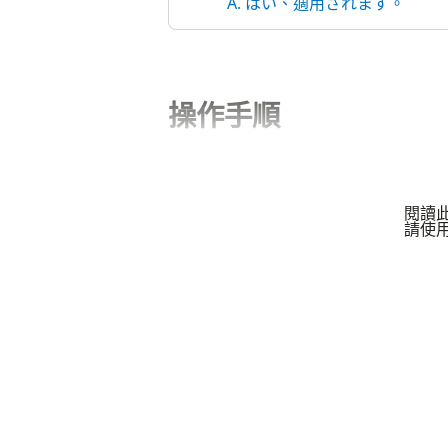
A. はい、適用されます。
操作手順
閱讀
請使用