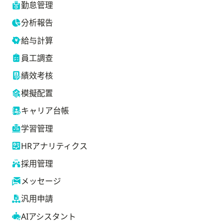
勤怠管理
分析報告
給与計算
員工調查
績效考核
模擬配置
キャリア台帳
学習管理
HRアナリティクス
採用管理
メッセージ
汎用申請
AIアシスタント