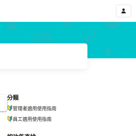
帳號選
分類
ナビゲーションメニュー
管理者適用使用指南
員工適用使用指南