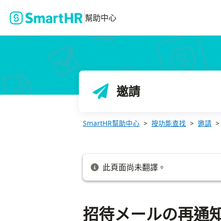
招待メールの再通知を設定する
幫助中心
邀請
SmartHR幫助中心
按功能查找
邀請
此頁面尚未翻譯。
招待メールの再通