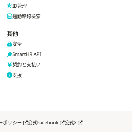
ID管理
通勤路線檢索
其他
安全
SmartHR API
契約と支払い
支援
另開分頁
另開分頁
另開分頁
ーポリシー
公式Facebook
公式X