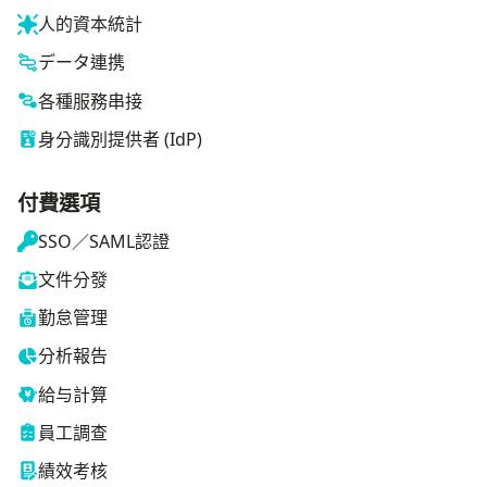
人的資本統計
データ連携
各種服務串接
身分識別提供者 (IdP)
付費選項
SSO／SAML認證
文件分發
勤怠管理
分析報告
給与計算
員工調查
績效考核