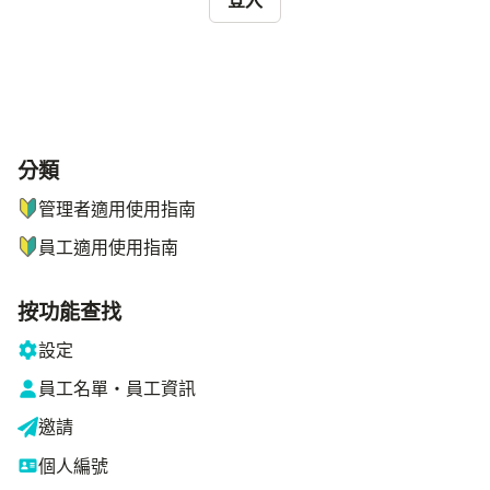
登入
分類
ナビゲーションメニュー
管理者適用使用指南
員工適用使用指南
按功能查找
設定
員工名單・員工資訊
邀請
個人編號