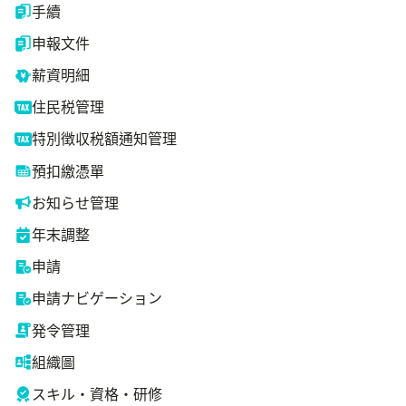
手續
申報文件
薪資明細
住民税管理
特別徴収税額通知管理
預扣繳憑單
お知らせ管理
年末調整
申請
申請ナビゲーション
発令管理
組織圖
スキル・資格・研修