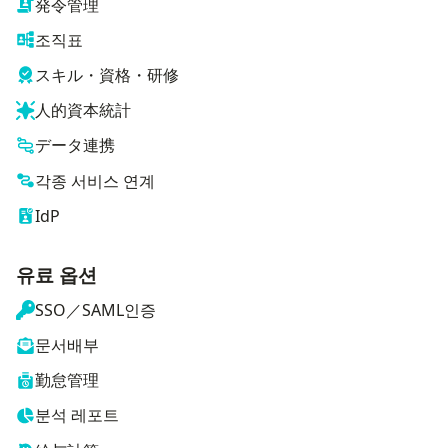
発令管理
조직표
スキル・資格・研修
人的資本統計
データ連携
각종 서비스 연계
IdP
유료 옵션
SSO／SAML인증
문서배부
勤怠管理
분석 레포트