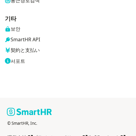
통근경로검색
기타
보안
SmartHR API
契約と支払い
서포트
© SmartHR, Inc.
다른 창으로 열기
다른 창으로 열기
다른 