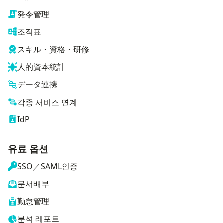
発令管理
조직표
スキル・資格・研修
人的資本統計
データ連携
각종 서비스 연계
IdP
유료 옵션
SSO／SAML인증
문서배부
勤怠管理
분석 레포트