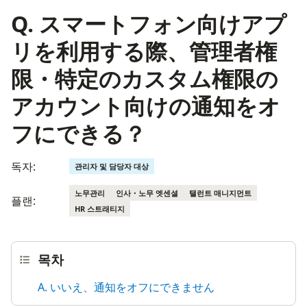
Q. スマートフォン向けアプ
リを利用する際、管理者権
限・特定のカスタム権限の
アカウント向けの通知をオ
フにできる？
독자:
관리자 및 담당자 대상
노무관리
인사・노무 엣센셜
탤런트 매니지먼트
플랜:
HR 스트래티지
목차
A. いいえ、通知をオフにできません