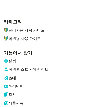
카테고리
ナビゲーションメニュー
관리자용 사용 가이드
직원용 사용 가이드
기능에서 찾기
설정
직원 리스트・직원 정보
초대
마이넘버
절차
제출서류