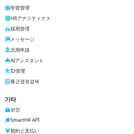
学習管理
HRアナリティクス
採用管理
メッセージ
汎用申請
AIアシスタント
ID管理
통근경로검색
기타
보안
SmartHR API
契約と支払い