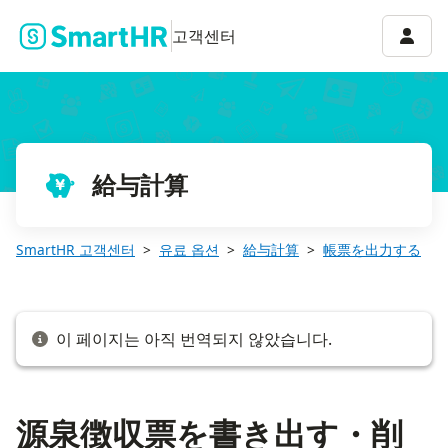
源泉徴収票を書き出す・削除する
계정 
고객센터
給与計算
SmartHR 고객센터
유료 옵션
給与計算
帳票を出力する
이 페이지는 아직 번역되지 않았습니다.
源泉徴収票を書き出す・削