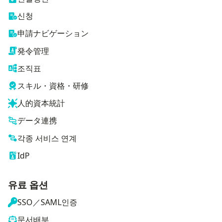
신청
申請ナビゲーション
発令管理
조직표
スキル・資格・研修
人的資本統計
データ連携
각종 서비스 연계
IdP
유료 옵션
SSO／SAML인증
문서배부