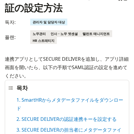
証の設定方法
독자:
관리자 및 담당자 대상
노무관리
인사・노무 엣센셜
탤런트 매니지먼트
플랜:
HR 스트래티지
連携アプリとしてSECURE DELIVERを追加し、アプリ詳細
画面を開いたら、以下の手順でSAML認証の設定を進めて
ください。
목차
1. SmartHRからメタデータファイルをダウンロー
ド
2. SECURE DELIVERの認証連携キーを設定する
3. SECURE DELIVERの担当者にメタデータファイ