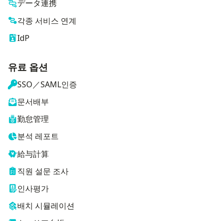
データ連携
각종 서비스 연계
IdP
유료 옵션
SSO／SAML인증
문서배부
勤怠管理
분석 레포트
給与計算
직원 설문 조사
인사평가
배치 시뮬레이션