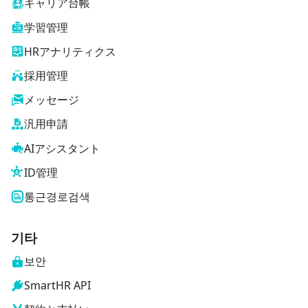
キャリア台帳
学習管理
HRアナリティクス
採用管理
メッセージ
汎用申請
AIアシスタント
ID管理
통근경로검색
기타
보안
SmartHR API