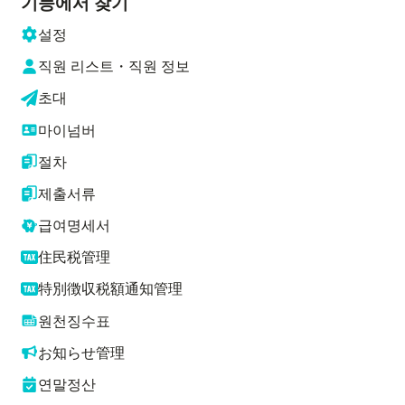
기능에서 찾기
설정
직원 리스트・직원 정보
초대
마이넘버
절차
제출서류
급여명세서
住民税管理
特別徴収税額通知管理
원천징수표
お知らせ管理
연말정산