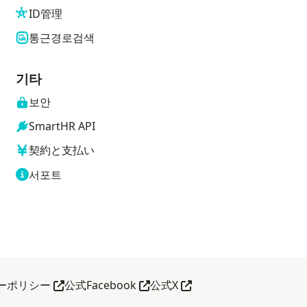
ID管理
통근경로검색
기타
보안
SmartHR API
契約と支払い
서포트
열기
다른 창으로 열기
다른 창으로 열기
다른 창으로 열기
ーポリシー
公式Facebook
公式X