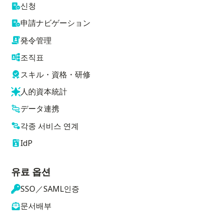
신청
申請ナビゲーション
発令管理
조직표
スキル・資格・研修
人的資本統計
データ連携
각종 서비스 연계
IdP
유료 옵션
SSO／SAML인증
문서배부