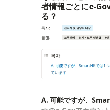
者情報ごとにe-G
る？
독자:
관리자 및 담당자 대상
플랜:
노무관리
인사・노무 엣센셜
0엔
목차
A. 可能ですが、SmartHRで
ています
A. 可能ですが、Sm