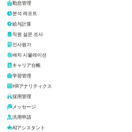
勤怠管理
분석 레포트
給与計算
직원 설문 조사
인사평가
배치 시뮬레이션
キャリア台帳
学習管理
HRアナリティクス
採用管理
メッセージ
汎用申請
AIアシスタント