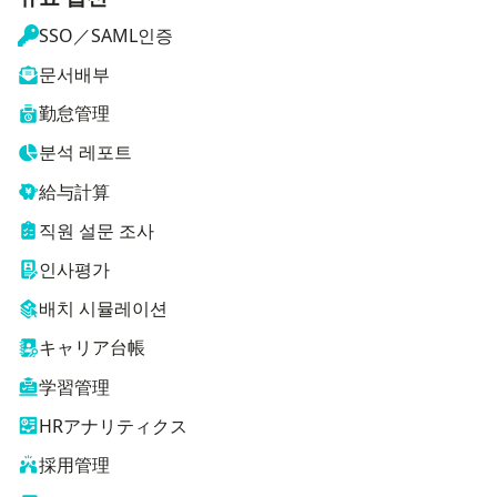
SSO／SAML인증
문서배부
勤怠管理
분석 레포트
給与計算
직원 설문 조사
인사평가
배치 시뮬레이션
キャリア台帳
学習管理
HRアナリティクス
採用管理