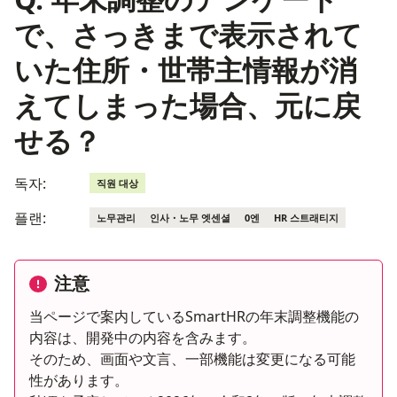
で、さっきまで表示されて
いた住所・世帯主情報が消
えてしまった場合、元に戻
せる？
독자:
직원 대상
플랜:
노무관리
인사・노무 엣센셜
0엔
HR 스트래티지
注意
当ページで案内しているSmartHRの年末調整機能の
内容は、開発中の内容を含みます。
そのため、画面や文言、一部機能は変更になる可能
性があります。