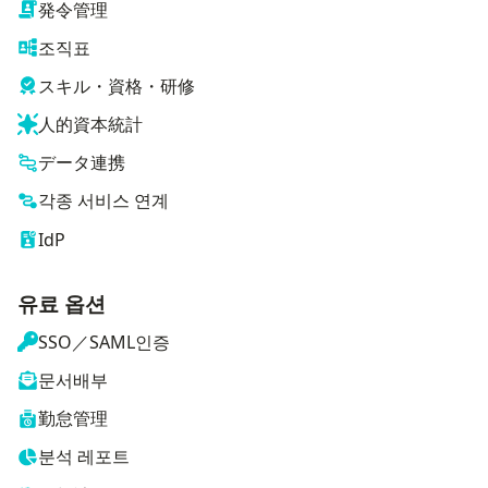
発令管理
조직표
スキル・資格・研修
人的資本統計
データ連携
각종 서비스 연계
IdP
유료 옵션
SSO／SAML인증
문서배부
勤怠管理
분석 레포트