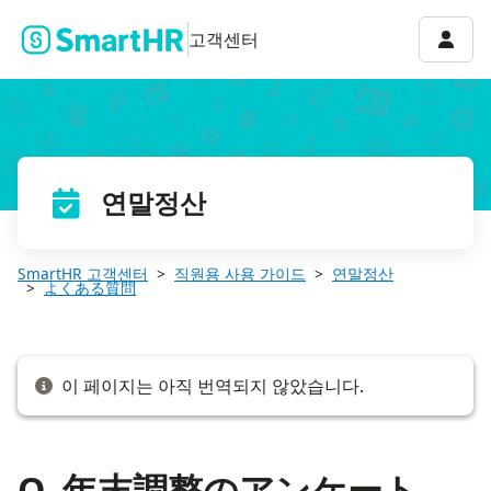
Q. 年末調整のアンケートで、さっきまで表示されていた住所・世
계정 
고객센터
연말정산
SmartHR 고객센터
직원용 사용 가이드
연말정산
よくある質問
이 페이지는 아직 번역되지 않았습니다.
Q. 年末調整のアンケート