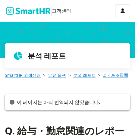
Q. 給与・勤怠関連のレポートに含まれる「推移を示すグラフ」は
계정 
고객센터
분석 레포트
SmartHR 고객센터
유료 옵션
분석 레포트
よくある質問
이 페이지는 아직 번역되지 않았습니다.
Q. 給与・勤怠関連のレポー