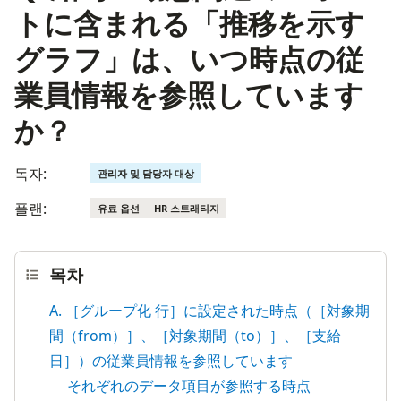
トに含まれる「推移を示す
グラフ」は、いつ時点の従
業員情報を参照しています
か？
독자:
관리자 및 담당자 대상
플랜:
유료 옵션
HR 스트래티지
목차
A. ［グループ化 行］に設定された時点（［対象期
間（from）］、［対象期間（to）］、［支給
日］）の従業員情報を参照しています
それぞれのデータ項目が参照する時点