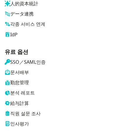
人的資本統計
データ連携
각종 서비스 연계
IdP
유료 옵션
SSO／SAML인증
문서배부
勤怠管理
분석 레포트
給与計算
직원 설문 조사
인사평가