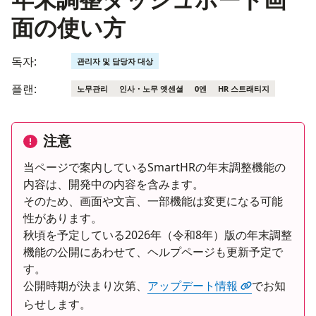
面の使い方
독자:
관리자 및 담당자 대상
플랜:
노무관리
인사・노무 엣센셜
0엔
HR 스트래티지
注意
当ページで案内しているSmartHRの年末調整機能の
内容は、開発中の内容を含みます。
そのため、画面や文言、一部機能は変更になる可能
性があります。
秋頃を予定している2026年（令和8年）版の年末調整
機能の公開にあわせて、ヘルプページも更新予定で
す。
公開時期が決まり次第、
アップデート情報
でお知
らせします。