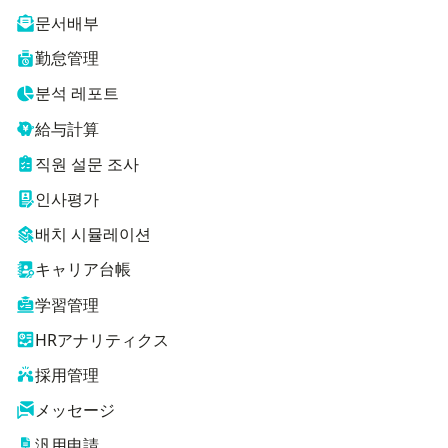
문서배부
勤怠管理
분석 레포트
給与計算
직원 설문 조사
인사평가
배치 시뮬레이션
キャリア台帳
学習管理
HRアナリティクス
採用管理
メッセージ
汎用申請