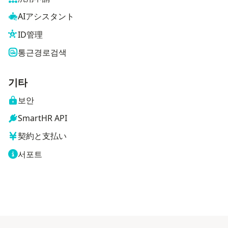
AIアシスタント
ID管理
통근경로검색
기타
보안
SmartHR API
契約と支払い
서포트