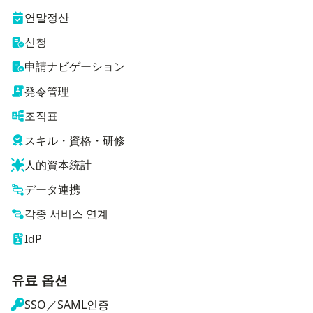
연말정산
신청
申請ナビゲーション
発令管理
조직표
スキル・資格・研修
人的資本統計
データ連携
각종 서비스 연계
IdP
유료 옵션
SSO／SAML인증