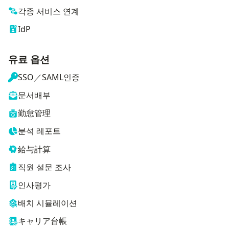
각종 서비스 연계
IdP
유료 옵션
SSO／SAML인증
문서배부
勤怠管理
분석 레포트
給与計算
직원 설문 조사
인사평가
배치 시뮬레이션
キャリア台帳