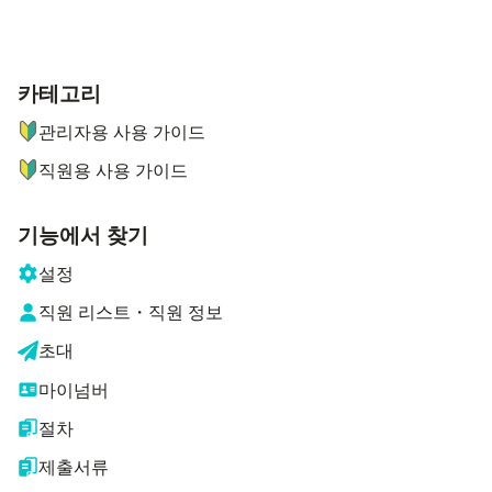
카테고리
ナビゲーションメニュー
관리자용 사용 가이드
직원용 사용 가이드
기능에서 찾기
설정
직원 리스트・직원 정보
초대
마이넘버
절차
제출서류