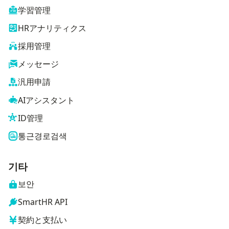
学習管理
HRアナリティクス
採用管理
メッセージ
汎用申請
AIアシスタント
ID管理
통근경로검색
기타
보안
SmartHR API
契約と支払い