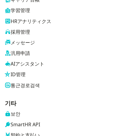
学習管理
HRアナリティクス
採用管理
メッセージ
汎用申請
AIアシスタント
ID管理
통근경로검색
기타
보안
SmartHR API
契約と支払い