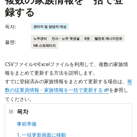
録する
독자:
관리자 및 담당자 대상
노무관리
인사・노무 엣센셜
0엔
탤런트 매니지먼트
플랜:
HR 스트래티지
CSVファイルやExcelファイルを利用して、複数の家族情
報をまとめて更新する方法を説明します。
すでに登録済みの家族情報をまとめて更新する場合は、
複
数の従業員情報・家族情報を一括で更新する
を参照し
てください。
목차
事前準備
1. 一括更新画面に移動