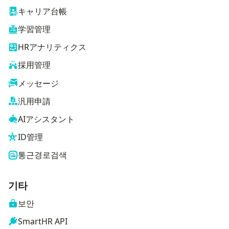
キャリア台帳
学習管理
HRアナリティクス
採用管理
メッセージ
汎用申請
AIアシスタント
ID管理
통근경로검색
기타
보안
SmartHR API