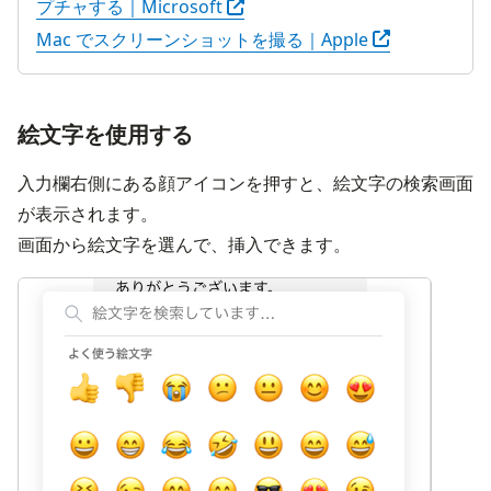
プチャする｜Microsoft
다른 창으로 열
Mac でスクリーンショットを撮る｜Apple
絵文字を使用する
入力欄右側にある顔アイコンを押すと、絵文字の検索画面
が表示されます。
画面から絵文字を選んで、挿入できます。
画像を