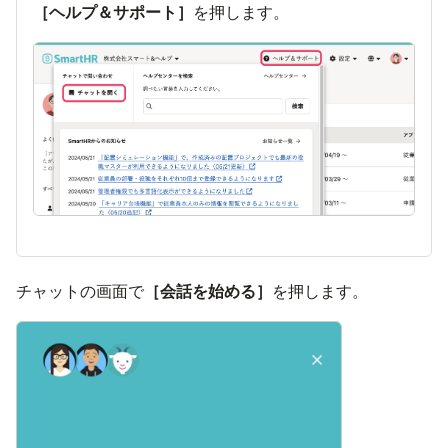
［ヘルプ＆サポート］
画像
チャットの画面で
［会話を始める］
画像を表示す