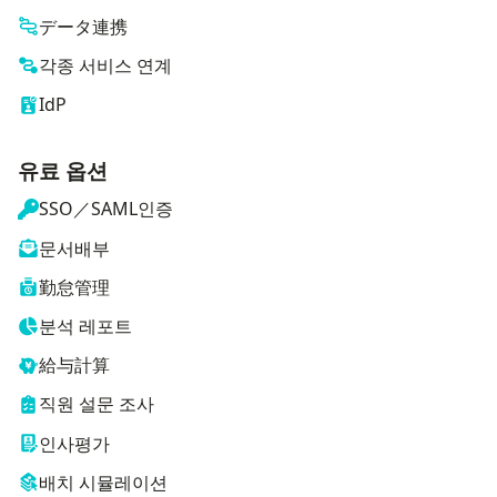
データ連携
각종 서비스 연계
IdP
유료 옵션
SSO／SAML인증
문서배부
勤怠管理
분석 레포트
給与計算
직원 설문 조사
인사평가
배치 시뮬레이션