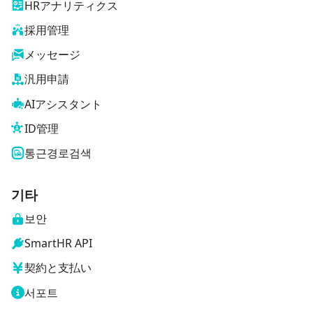
HRアナリティクス
採用管理
メッセージ
汎用申請
AIアシスタント
ID管理
통근경로검색
기타
보안
SmartHR API
契約と支払い
서포트