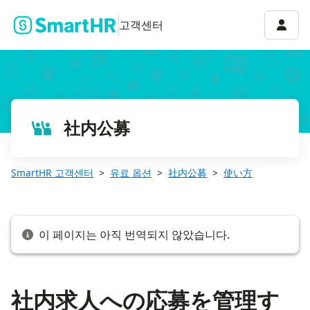
社内求人への応募を管理する
계정 
고객센터
社内公募
SmartHR 고객센터
유료 옵션
社内公募
使い方
이 페이지는 아직 번역되지 않았습니다.
社内求人への応募を管理す