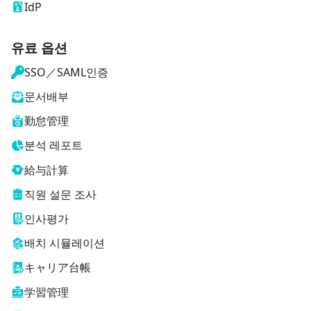
IdP
유료 옵션
SSO／SAML인증
문서배부
勤怠管理
분석 레포트
給与計算
직원 설문 조사
인사평가
배치 시뮬레이션
キャリア台帳
学習管理