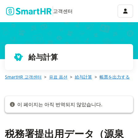
税務署提出用データ（源泉徴収票・法定調書合計表）を出力する
계정 
고객센터
給与計算
SmartHR 고객센터
유료 옵션
給与計算
帳票を出力する
이 페이지는 아직 번역되지 않았습니다.
税務署提出用データ（源泉