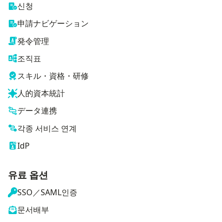
신청
申請ナビゲーション
発令管理
조직표
スキル・資格・研修
人的資本統計
データ連携
각종 서비스 연계
IdP
유료 옵션
SSO／SAML인증
문서배부