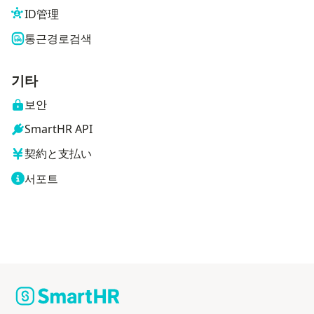
ID管理
통근경로검색
기타
보안
SmartHR API
契約と支払い
서포트