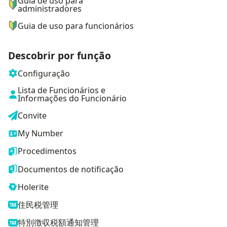
Guia de uso para
administradores
Guia de uso para funcionários
Descobrir por função
Configuração
Lista de Funcionários e
Informações do Funcionário
Convite
My Number
Procedimentos
Documentos de notificação
Holerite
住民税管理
特別徴収税額通知管理