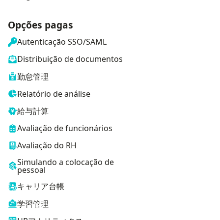
Opções pagas
Autenticação SSO/SAML
Distribuição de documentos
勤怠管理
Relatório de análise
給与計算
Avaliação de funcionários
Avaliação do RH
Simulando a colocação de
pessoal
キャリア台帳
学習管理