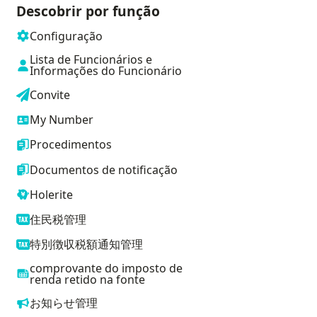
Descobrir por função
Configuração
Lista de Funcionários e
Informações do Funcionário
Convite
My Number
Procedimentos
Documentos de notificação
Holerite
住民税管理
特別徴収税額通知管理
comprovante do imposto de
renda retido na fonte
お知らせ管理