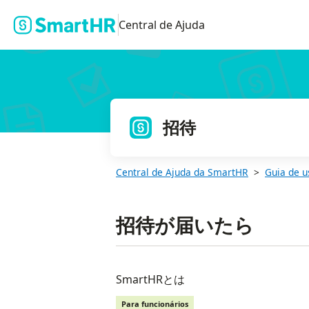
Central de Ajuda
招待
Central de Ajuda da SmartHR
Guia de u
招待が届いたら
SmartHRとは
Para funcionários