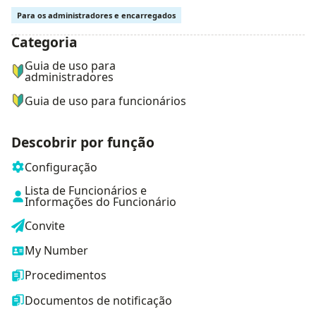
Para os administradores e encarregados
Categoria
ナビゲーションメニュー
Guia de uso para
administradores
Guia de uso para funcionários
Descobrir por função
Configuração
Lista de Funcionários e
Informações do Funcionário
Convite
My Number
Procedimentos
Documentos de notificação