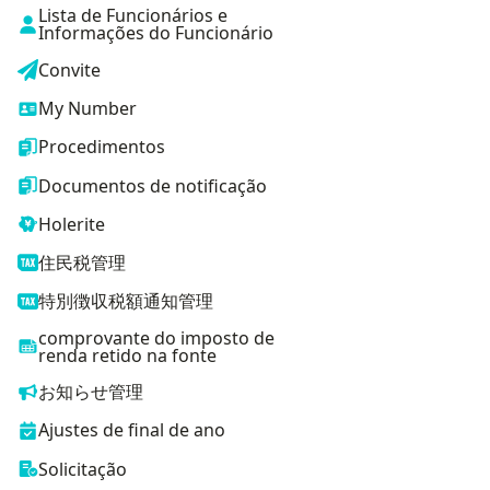
Lista de Funcionários e
Informações do Funcionário
Convite
My Number
Procedimentos
Documentos de notificação
Holerite
住民税管理
特別徴収税額通知管理
comprovante do imposto de
renda retido na fonte
お知らせ管理
Ajustes de final de ano
Solicitação