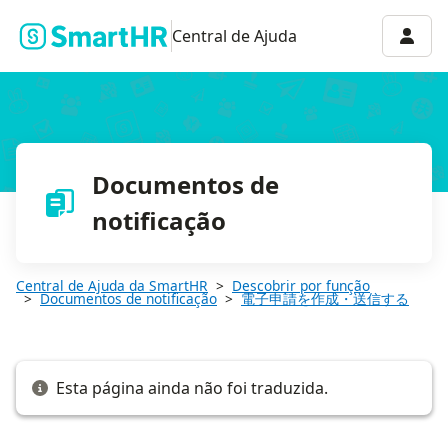
電子申請を作成する
Menu 
Central de Ajuda
Documentos de
notificação
Central de Ajuda da SmartHR
Descobrir por função
Documentos de notificação
電子申請を作成・送信する
Esta página ainda não foi traduzida.