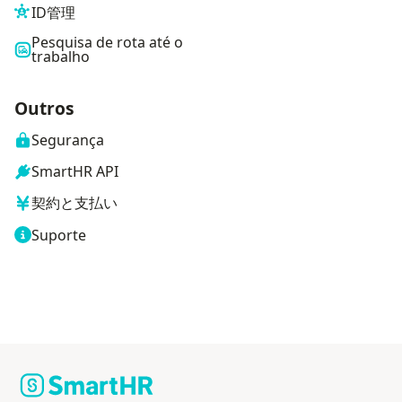
ID管理
Pesquisa de rota até o
trabalho
Outros
Segurança
SmartHR API
契約と支払い
Suporte