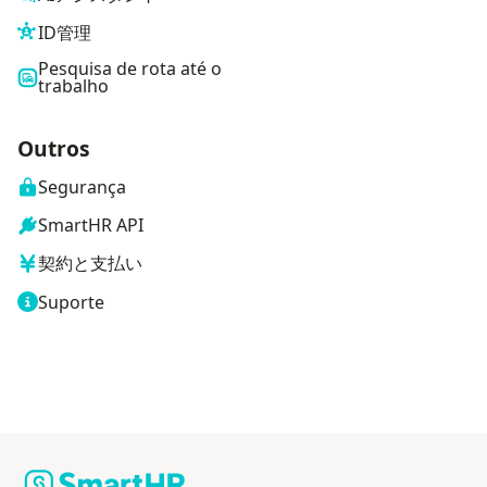
ID管理
Pesquisa de rota até o
trabalho
Outros
Segurança
SmartHR API
契約と支払い
Suporte