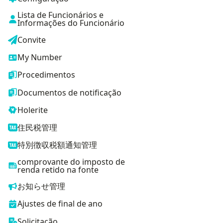
Lista de Funcionários e
Informações do Funcionário
Convite
My Number
Procedimentos
Documentos de notificação
Holerite
住民税管理
特別徴収税額通知管理
comprovante do imposto de
renda retido na fonte
お知らせ管理
Ajustes de final de ano
Solicitação