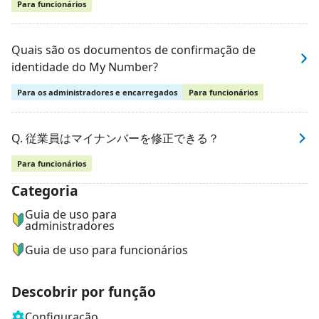
Para funcionários
Quais são os documentos de confirmação de
identidade do My Number?
Para os administradores e encarregados
Para funcionários
Q. 従業員はマイナンバーを修正できる？
Para funcionários
Categoria
ナビゲーションメニュー
Guia de uso para
administradores
Guia de uso para funcionários
Descobrir por função
Configuração