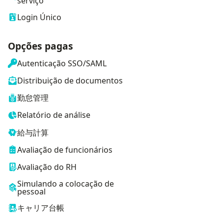
serviço
Login Único
Opções pagas
Autenticação SSO/SAML
Distribuição de documentos
勤怠管理
Relatório de análise
給与計算
Avaliação de funcionários
Avaliação do RH
Simulando a colocação de
pessoal
キャリア台帳