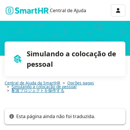
配置プロジェクトを共有する
Menu 
Central de Ajuda
Simulando a colocação de
pessoal
Central de Ajuda da SmartHR
Opções pagas
Simulando a colocação de pessoal
配置プロジェクトを操作する
Esta página ainda não foi traduzida.