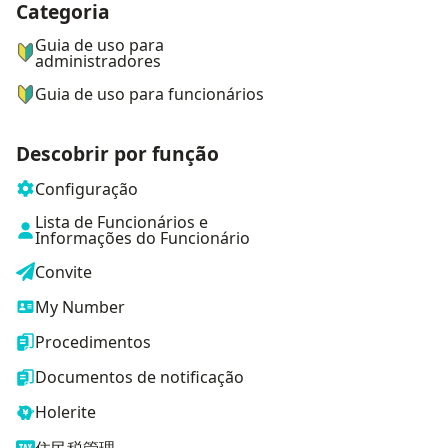
Categoria
ナビゲーションメニュー
Guia de uso para
administradores
Guia de uso para funcionários
Descobrir por função
Configuração
Lista de Funcionários e
Informações do Funcionário
Convite
My Number
Procedimentos
Documentos de notificação
Holerite
住民税管理