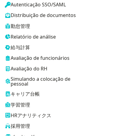
Autenticação SSO/SAML
Distribuição de documentos
勤怠管理
Relatório de análise
給与計算
Avaliação de funcionários
Avaliação do RH
Simulando a colocação de
pessoal
キャリア台帳
学習管理
HRアナリティクス
採用管理