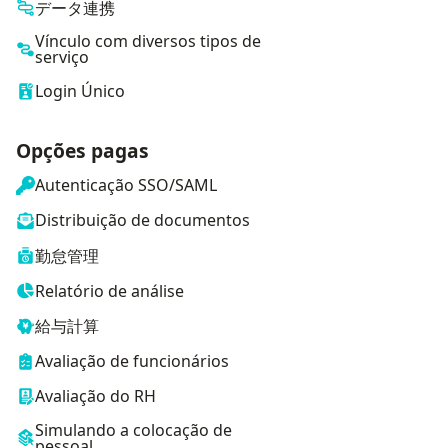
データ連携
Vínculo com diversos tipos de
serviço
Login Único
Opções pagas
Autenticação SSO/SAML
Distribuição de documentos
勤怠管理
Relatório de análise
給与計算
Avaliação de funcionários
Avaliação do RH
Simulando a colocação de
pessoal