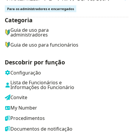
Para os administradores e encarregados
Categoria
ナビゲーションメニュー
Guia de uso para
administradores
Guia de uso para funcionários
Descobrir por função
Configuração
Lista de Funcionários e
Informações do Funcionário
Convite
My Number
Procedimentos
Documentos de notificação