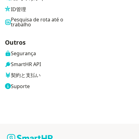
ID管理
Pesquisa de rota até o
trabalho
Outros
Segurança
SmartHR API
契約と支払い
Suporte