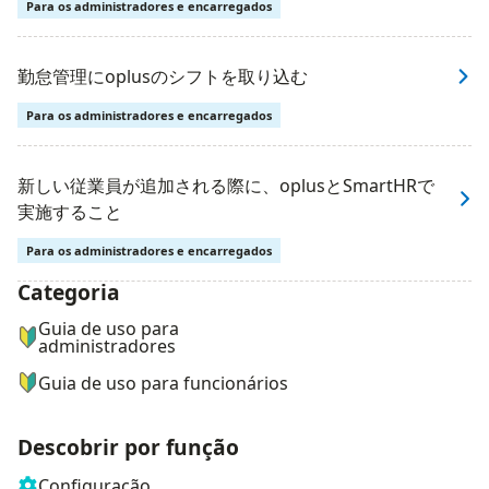
Para os administradores e encarregados
勤怠管理にoplusのシフトを取り込む
Para os administradores e encarregados
新しい従業員が追加される際に、oplusとSmartHRで
実施すること
Para os administradores e encarregados
Categoria
ナビゲーションメニュー
Guia de uso para
administradores
Guia de uso para funcionários
Descobrir por função
Configuração