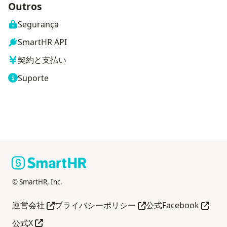
Outros
Segurança
SmartHR API
契約と支払い
Suporte
© SmartHR, Inc.
Abra em outra guia
Abra em outra guia
Abra e
運営会社
プライバシーポリシー
公式Facebook
Abra em outra guia
公式X