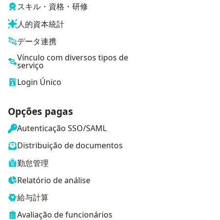
スキル・資格・研修
人的資本統計
データ連携
Vínculo com diversos tipos de
serviço
Login Único
Opções pagas
Autenticação SSO/SAML
Distribuição de documentos
勤怠管理
Relatório de análise
給与計算
Avaliação de funcionários