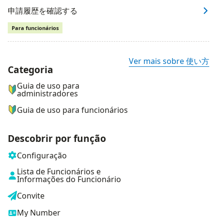
申請履歴を確認する
Para funcionários
Ver mais sobre 使い方
Categoria
ナビゲーションメニュー
Guia de uso para
administradores
Guia de uso para funcionários
Descobrir por função
Configuração
Lista de Funcionários e
Informações do Funcionário
Convite
My Number