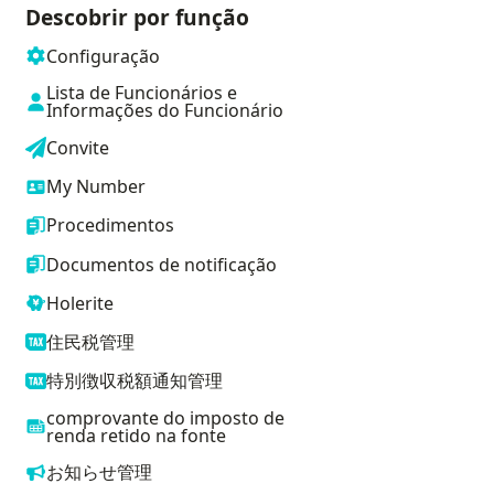
Descobrir por função
Configuração
Lista de Funcionários e
Informações do Funcionário
Convite
My Number
Procedimentos
Documentos de notificação
Holerite
住民税管理
特別徴収税額通知管理
comprovante do imposto de
renda retido na fonte
お知らせ管理