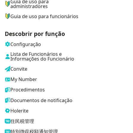
Guia de uso para
administradores
Guia de uso para funcionários
Descobrir por função
Configuração
Lista de Funcionários e
Informações do Funcionário
Convite
My Number
Procedimentos
Documentos de notificação
Holerite
住民税管理
特別徴収税額通知管理