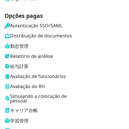
Opções pagas
Autenticação SSO/SAML
Distribuição de documentos
勤怠管理
Relatório de análise
給与計算
Avaliação de funcionários
Avaliação do RH
Simulando a colocação de
pessoal
キャリア台帳
学習管理