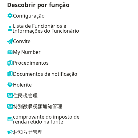
Descobrir por função
Configuração
Lista de Funcionários e
Informações do Funcionário
Convite
My Number
Procedimentos
Documentos de notificação
Holerite
住民税管理
特別徴収税額通知管理
comprovante do imposto de
renda retido na fonte
お知らせ管理