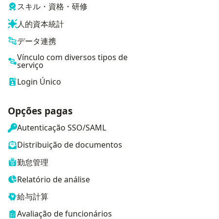
スキル・資格・研修
人的資本統計
データ連携
Vínculo com diversos tipos de
serviço
Login Único
Opções pagas
Autenticação SSO/SAML
Distribuição de documentos
勤怠管理
Relatório de análise
給与計算
Avaliação de funcionários