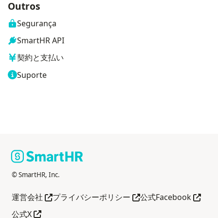
Outros
Segurança
SmartHR API
契約と支払い
Suporte
© SmartHR, Inc.
Abra em outra guia
Abra em outra guia
Abra e
運営会社
プライバシーポリシー
公式Facebook
Abra em outra guia
公式X