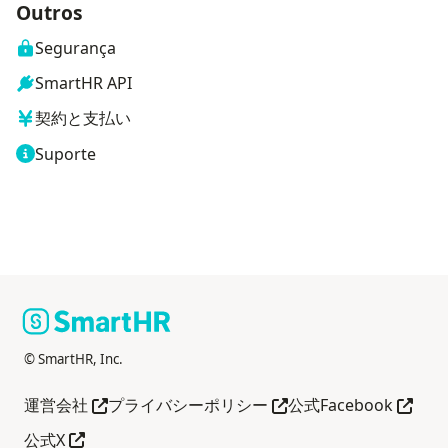
Outros
Segurança
SmartHR API
契約と支払い
Suporte
© SmartHR, Inc.
Abra em outra guia
Abra em outra guia
Abra e
運営会社
プライバシーポリシー
公式Facebook
Abra em outra guia
公式X