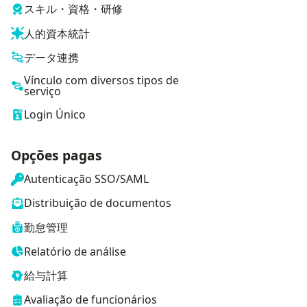
スキル・資格・研修
人的資本統計
データ連携
Vínculo com diversos tipos de
serviço
Login Único
Opções pagas
Autenticação SSO/SAML
Distribuição de documentos
勤怠管理
Relatório de análise
給与計算
Avaliação de funcionários