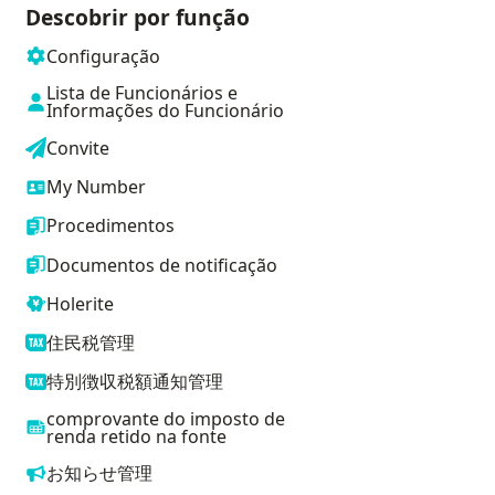
Descobrir por função
Configuração
Lista de Funcionários e
Informações do Funcionário
Convite
My Number
Procedimentos
Documentos de notificação
Holerite
住民税管理
特別徴収税額通知管理
comprovante do imposto de
renda retido na fonte
お知らせ管理